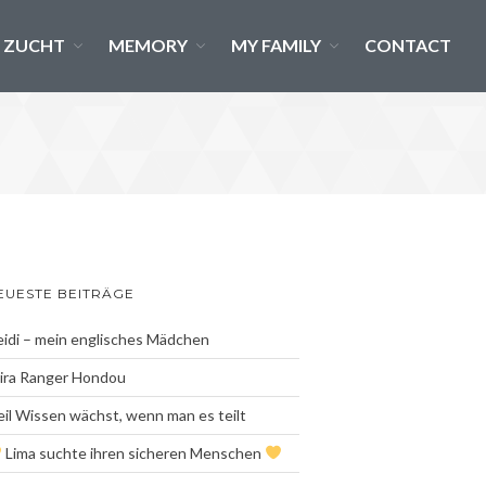
ZUCHT
MEMORY
MY FAMILY
CONTACT
News
Blog Archiv
ANIfit
Gesundheit
EUESTE BEITRÄGE
Ernährung
ZüchterLounge
idi – mein englisches Mädchen
Zucht
ira Ranger Hondou
2026- Ein neues Kapitel
il Wissen wächst, wenn man es teilt
beginnt….
Lima suchte ihren sicheren Menschen
Ein letztes gemeinsames
Portrait…