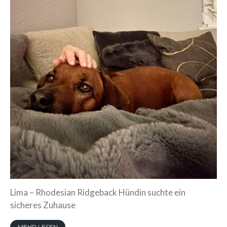
entdecken
Wenn eine Oma lehrt….
Vier Wochen pures Leben…
Drei Wochen alt ….
Zwei Wochen alt
Eine Woche voller
Wunder
Willkommen, kleine
Wunder
LitterArchiv
Memory
Das Seelchen +Neela
Lima – Rhodesian Ridgeback Hündin suchte ein
Bella Neela
sicheres Zuhause
Kioma Klee
MEHR LESEN
my Family