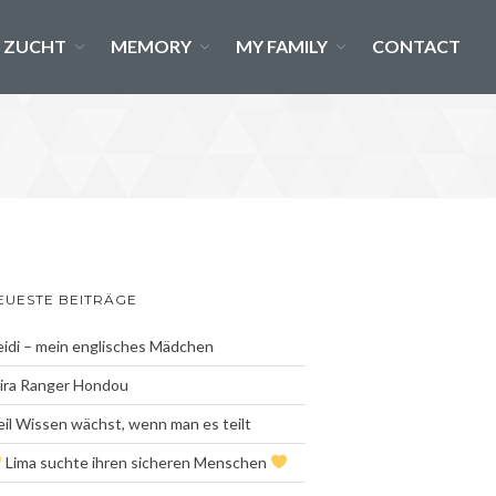
ZUCHT
MEMORY
MY FAMILY
CONTACT
News
Blog Archiv
ANIfit
Gesundheit
Ernährung
ZüchterLounge
Zucht
EUESTE BEITRÄGE
2026- Ein neues Kapitel
beginnt….
idi – mein englisches Mädchen
Ein letztes gemeinsames
ira Ranger Hondou
Portrait…
il Wissen wächst, wenn man es teilt
Ein perfekter Start ins Leben
Lima suchte ihren sicheren Menschen
Gemeinsam mutig die Welt
entdecken