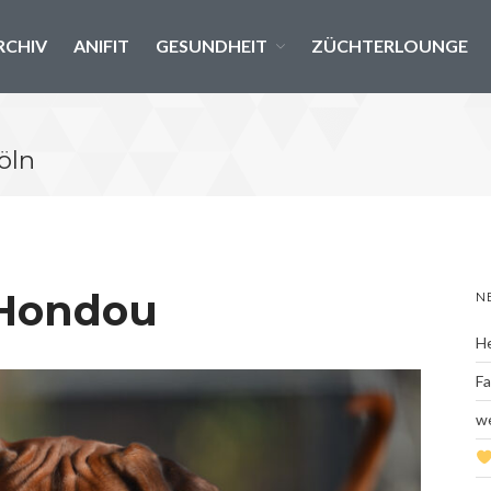
RCHIV
ANIFIT
GESUNDHEIT
ZÜCHTERLOUNGE
öln
 Hondou
N
He
Fa
we