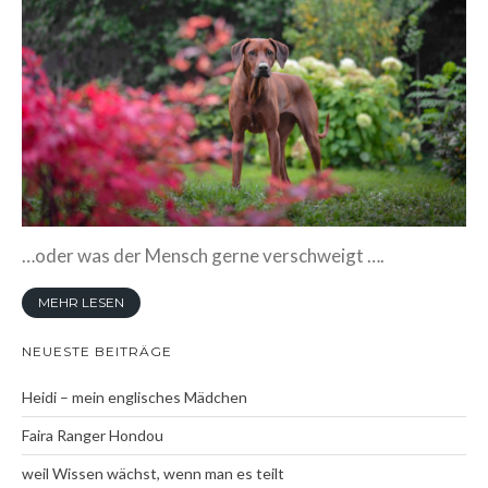
Wenn eine Oma lehrt….
Vier Wochen pures Leben…
Drei Wochen alt ….
Zwei Wochen alt
Eine Woche voller
Wunder
Willkommen, kleine
…oder was der Mensch gerne verschweigt ….
Wunder
LitterArchiv
MEHR LESEN
Memory
NEUESTE BEITRÄGE
Das Seelchen +Neela
Heidi – mein englisches Mädchen
Bella Neela
Faira Ranger Hondou
Kioma Klee
weil Wissen wächst, wenn man es teilt
my Family