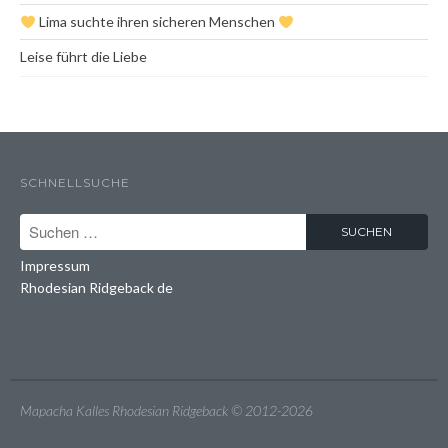
Lima suchte ihren sicheren Menschen
Heidi aka Zindika Ojambo
Leise führt die Liebe
Photography
Contact
SCHNELLSUCHE
Impressum
Rhodesian Ridgeback de
Mapacha Kalles Rhodesian Ridgeback © 2012-2026