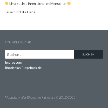
Lima suchte ihren sicheren Menschen
Heidi aka Zindika Ojambo
Leise führt die Liebe
Photography
Contact
SCHNELLSUCHE
Impressum
Rhodesian Ridgeback de
Mapacha Kalles Rhodesian Ridgeback © 2012-2026