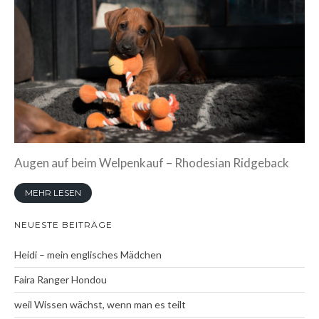
Wenn eine Oma lehrt….
Vier Wochen pures Leben…
Drei Wochen alt ….
Zwei Wochen alt
Eine Woche voller
Wunder
Willkommen, kleine
Augen auf beim Welpenkauf – Rhodesian Ridgeback
Wunder
MEHR LESEN
LitterArchiv
Memory
NEUESTE BEITRÄGE
Das Seelchen +Neela
Heidi – mein englisches Mädchen
Bella Neela
Faira Ranger Hondou
Kioma Klee
weil Wissen wächst, wenn man es teilt
my Family