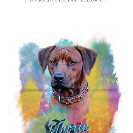
Ein perfekter Start ins Leben
Gemeinsam mutig die Welt
entdecken
Wenn eine Oma lehrt….
Vier Wochen pures Leben…
Drei Wochen alt ….
Zwei Wochen alt
Eine Woche voller
Wunder
Willkommen, kleine
Wunder
LitterArchiv
Memory
Das Seelchen +Neela