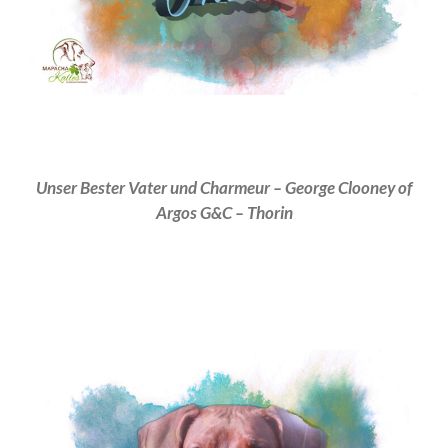
Bella Neela
Kioma Klee
my Family
Heidi aka Zindika Ojambo
Photography
Contact
Unser Bester Vater und Charmeur – George Clooney of
Argos G&C – Thorin