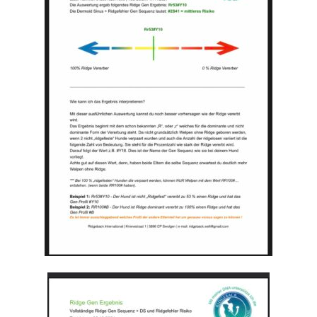
my Family
Heidi aka Zindika Ojambo
Photography
Contact