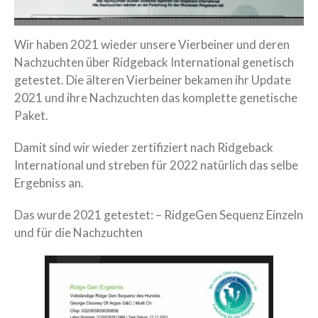
Gemeinsam mutig die Welt
entdecken
Wir haben 2021 wieder unsere Vierbeiner und deren
Wenn eine Oma lehrt….
Nachzuchten über Ridgeback International genetisch
Vier Wochen pures Leben…
getestet. Die älteren Vierbeiner bekamen ihr Update
Drei Wochen alt ….
2021 und ihre Nachzuchten das komplette genetische
Paket.
Zwei Wochen alt
Eine Woche voller
Damit sind wir wieder zertifiziert nach Ridgeback
Wunder
International und streben für 2022 natürlich das selbe
Ergebniss an.
Willkommen, kleine
Wunder
Das wurde 2021 getestet: – RidgeGen Sequenz Einzeln
LitterArchiv
und für die Nachzuchten
Memory
Das Seelchen +Neela
Bella Neela
Kioma Klee