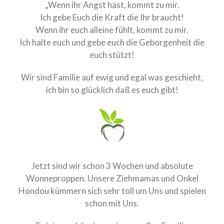
„Wenn ihr Angst hast, kommt zu mir.
Zwei Wochen alt
Ich gebe Euch die Kraft die Ihr braucht!
Eine Woche voller
Wenn ihr euch alleine fühlt, kommt zu mir.
Wunder
Ich halte euch und gebe euch die Geborgenheit die
Willkommen, kleine
euch stützt!
Wunder
Wir sind Familie auf ewig und egal was geschieht,
LitterArchiv
ich bin so glücklich daß es euch gibt!
Memory
Das Seelchen +Neela
Bella Neela
Kioma Klee
my Family
Jetzt sind wir schon 3 Wochen und absolute
Heidi aka Zindika Ojambo
Wonneproppen. Unsere Ziehmamas und Onkel
Hondou kümmern sich sehr toll um Uns und spielen
Photography
schon mit Uns.
Contact