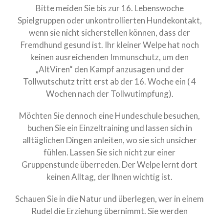
Bitte meiden Sie bis zur 16. Lebenswoche
Das Seelchen +Neela
Spielgruppen oder unkontrollierten Hundekontakt,
Bella Neela
wenn sie nicht sicherstellen können, dass der
Fremdhund gesund ist. Ihr kleiner Welpe hat noch
Kioma Klee
keinen ausreichenden Immunschutz, um den
my Family
„AltViren“ den Kampf anzusagen und der
Heidi aka Zindika Ojambo
Tollwutschutz tritt erst ab der 16. Woche ein ( 4
Wochen nach der Tollwutimpfung).
Photography
Contact
Möchten Sie dennoch eine Hundeschule besuchen,
buchen Sie ein Einzeltraining und lassen sich in
alltäglichen Dingen anleiten, wo sie sich unsicher
fühlen. Lassen Sie sich nicht zur einer
Gruppenstunde überreden. Der Welpe lernt dort
keinen Alltag, der Ihnen wichtig ist.
Schauen Sie in die Natur und überlegen, wer in einem
Rudel die Erziehung übernimmt. Sie werden