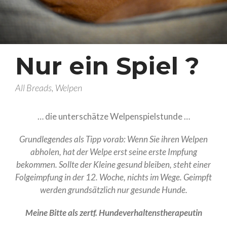
Ein letztes gemeinsames
Portrait…
Ein perfekter Start ins Leben
Nur ein Spiel ?
Gemeinsam mutig die Welt
entdecken
Wenn eine Oma lehrt….
All Breads, Welpen
Vier Wochen pures Leben…
… die unterschätze Welpenspielstunde …
Drei Wochen alt ….
Grundlegendes als Tipp vorab: Wenn Sie ihren Welpen
Zwei Wochen alt
abholen, hat der Welpe erst seine erste Impfung
Eine Woche voller
bekommen. Sollte der Kleine gesund bleiben, steht einer
Wunder
Folgeimpfung in der 12. Woche, nichts im Wege. Geimpft
Willkommen, kleine
werden grundsätzlich nur gesunde Hunde.
Wunder
LitterArchiv
Meine Bitte als zertf. Hundeverhaltenstherapeutin
Memory