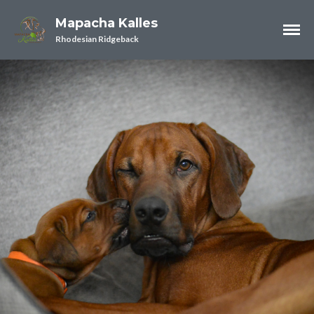
Mapacha Kalles
Rhodesian Ridgeback
News
Blog Archiv
ANIfit
Gesundheit
Ernährung
ZüchterLounge
Zucht
2026- Ein neues Kapitel
beginnt….