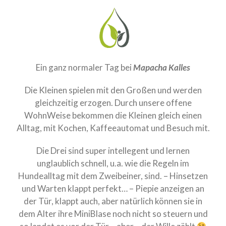
Wunder
Willkommen, kleine
Wunder
LitterArchiv
Memory
Ein ganz normaler Tag bei
Mapacha Kalles
Das Seelchen +Neela
Die Kleinen spielen mit den Großen und werden
Bella Neela
gleichzeitig erzogen. Durch unsere offene
WohnWeise bekommen die Kleinen gleich einen
Kioma Klee
Alltag, mit Kochen, Kaffeeautomat und Besuch mit.
my Family
Die Drei sind super intellegent und lernen
Heidi aka Zindika Ojambo
unglaublich schnell, u.a. wie die Regeln im
Photography
Hundealltag mit dem Zweibeiner, sind. – Hinsetzen
Contact
und Warten klappt perfekt… – Piepie anzeigen an
der Tür, klappt auch, aber natürlich können sie in
dem Alter ihre MiniBlase noch nicht so steuern und