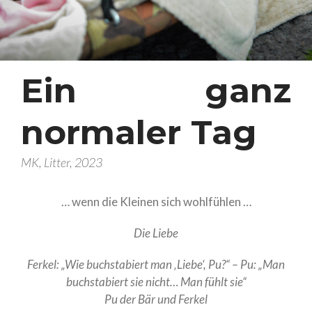
Ernährung
ZüchterLounge
Zucht
Ein ganz
2026- Ein neues Kapitel
beginnt….
Ein letztes gemeinsames
normaler Tag
Portrait…
Ein perfekter Start ins Leben
MK, Litter, 2023
Gemeinsam mutig die Welt
entdecken
… wenn die Kleinen sich wohlfühlen …
Wenn eine Oma lehrt….
Die Liebe
Vier Wochen pures Leben…
Drei Wochen alt ….
Ferkel: „Wie buchstabiert man ‚Liebe‘, Pu?“ – Pu: „Man
buchstabiert sie nicht… Man fühlt sie“
Zwei Wochen alt
Pu der Bär und Ferkel
Eine Woche voller