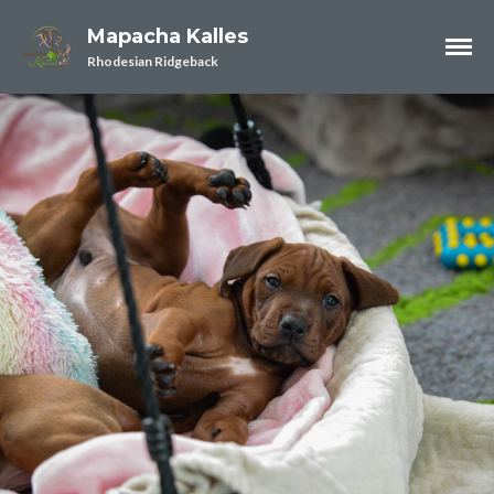
Mapacha Kalles
Rhodesian Ridgeback
News
Blog Archiv
ANIfit
Gesundheit